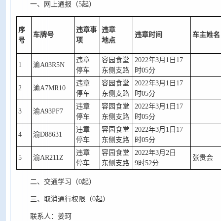
一、网上通报（5起）
序
违章
事
违章
车牌号
违章时间
车主
姓名
号
项
地点
违章
容园食堂
2022年3月1日17
1
渝A03R5N
停车
东侧支路
时05分
违章
容园食堂
2022年3月1日17
2
渝A7MR10
停车
东侧支路
时05分
违章
容园食堂
2022年3月1日17
3
渝A93PF7
停车
东侧支路
时05分
违章
容园食堂
2022年3月1日17
4
渝D88631
停车
东侧支路
时05分
违章
容园食堂
2022年3月2日
5
渝AR211Z
张贵会
停车
东侧支路
9时52分
二、交通学习（0起）
三、取消通行权限（0起）
联系人：姜珂