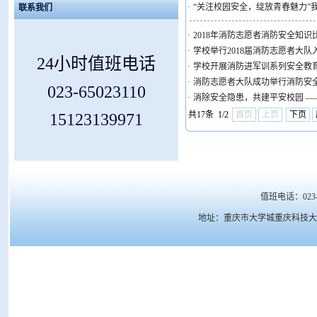
·
“关注校园安全，绽放青春魅力”
联系我们
·
2018年消防志愿者消防安全知识
·
学校举行2018届消防志愿者大队
24小时值班电话
·
学校开展消防进军训系列安全教
·
消防志愿者大队成功举行消防安
023-65023110
·
消除安全隐患，共建平安校园 
共17条 1/2
首页
上页
下页
15123139971
值班电话：023-6
地址：重庆市大学城重庆科技大