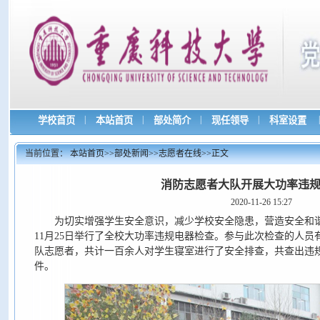
|
|
|
|
|
学校首页
本站首页
部处简介
现任领导
科室设置
当前位置：
本站首页
>>
部处新闻
>>
志愿者在线
>>
正文
消防志愿者大队开展大功率违
2020-11-26 15:27
为切实增强学生安全意识，减少学校安全隐患，营造安全和
11月25日举行了全校大功率违规电器检查。参与此次检查的人
队志愿者，共计一百余人对学生寝室进行了安全排查，共查出违规
件。